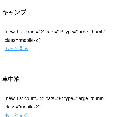
キャンプ
[new_list count=”2″ cats=”1″ type=”large_thumb”
class=”mobile-2″]
もっと見る
車中泊
[new_list count=”2″ cats=”8″ type=”large_thumb”
class=”mobile-2″]
もっと見る