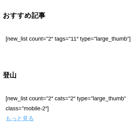
おすすめ記事
[new_list count=”2″ tags=”11″ type=”large_thumb”]
登山
[new_list count=”2″ cats=”2″ type=”large_thumb”
class=”mobile-2″]
もっと見る